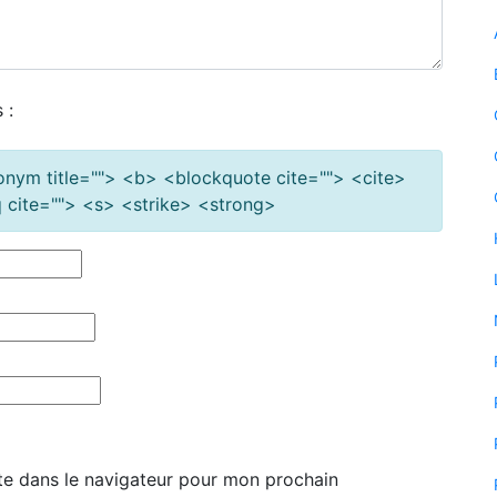
 :
cronym title=""> <b> <blockquote cite=""> <cite>
cite=""> <s> <strike> <strong>
te dans le navigateur pour mon prochain