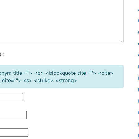
 :
cronym title=""> <b> <blockquote cite=""> <cite>
cite=""> <s> <strike> <strong>