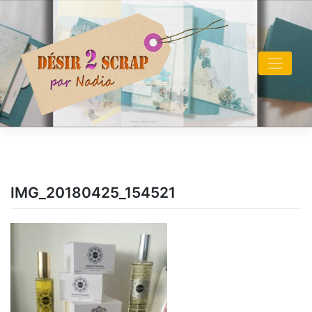
Skip
to
content
IMG_20180425_154521