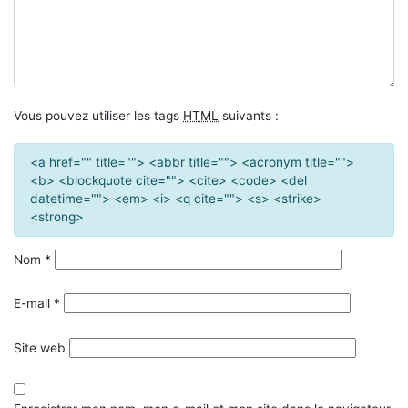
Vous pouvez utiliser les tags
HTML
suivants :
<a href="" title=""> <abbr title=""> <acronym title="">
<b> <blockquote cite=""> <cite> <code> <del
datetime=""> <em> <i> <q cite=""> <s> <strike>
<strong>
Nom
*
E-mail
*
Site web