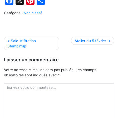
Facebook
X
Pinterest
Partager
Catégorie :
Non classé
Navigation
Sale-A-Bration
Atelier du 5 février
Stampin’up
de
l’article
Laisser un commentaire
Votre adresse e-mail ne sera pas publiée.
Les champs
obligatoires sont indiqués avec
*