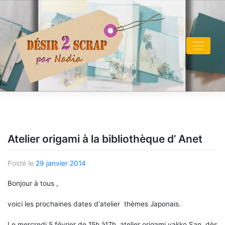
Skip
to
content
Atelier origami à la bibliothèque d’ Anet
Posté le
29 janvier 2014
Bonjour à tous ,
voici les prochaines dates d'atelier thèmes Japonais.
Le mercredi 5 février de 15h à17h, atelier origami yakko San dès