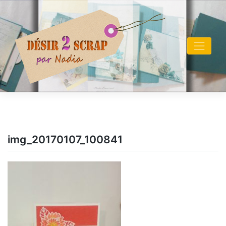
Skip
to
content
img_20170107_100841