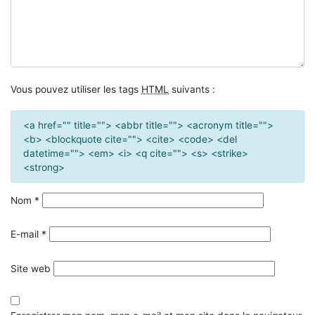
Vous pouvez utiliser les tags
HTML
suivants :
<a href="" title=""> <abbr title=""> <acronym title="">
<b> <blockquote cite=""> <cite> <code> <del
datetime=""> <em> <i> <q cite=""> <s> <strike>
<strong>
Nom
*
E-mail
*
Site web