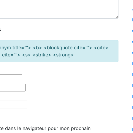
 :
cronym title=""> <b> <blockquote cite=""> <cite>
cite=""> <s> <strike> <strong>
te dans le navigateur pour mon prochain