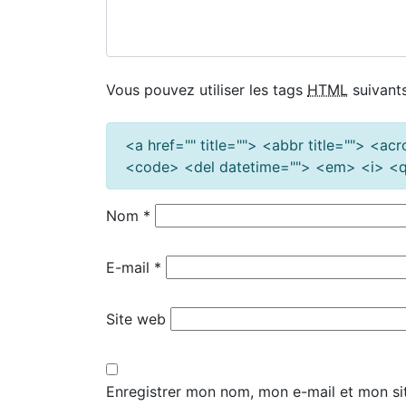
Vous pouvez utiliser les tags
HTML
suivants
<a href="" title=""> <abbr title=""> <a
<code> <del datetime=""> <em> <i> <q 
Nom
*
E-mail
*
Site web
Enregistrer mon nom, mon e-mail et mon si