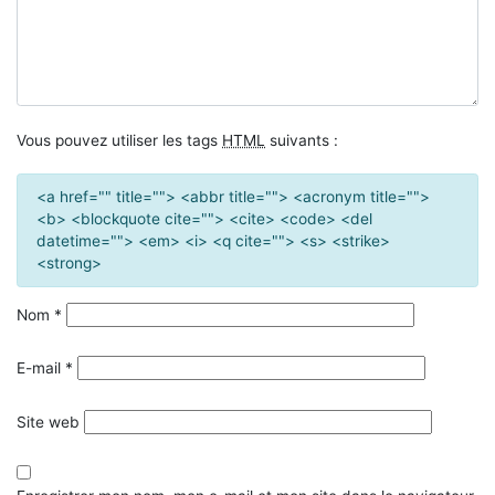
Vous pouvez utiliser les tags
HTML
suivants :
<a href="" title=""> <abbr title=""> <acronym title="">
<b> <blockquote cite=""> <cite> <code> <del
datetime=""> <em> <i> <q cite=""> <s> <strike>
<strong>
Nom
*
E-mail
*
Site web