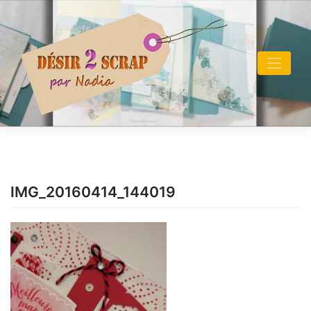
Skip
to
content
IMG_20160414_144019