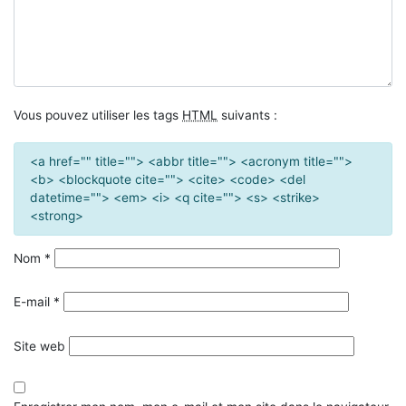
Vous pouvez utiliser les tags
HTML
suivants :
<a href="" title=""> <abbr title=""> <acronym title="">
<b> <blockquote cite=""> <cite> <code> <del
datetime=""> <em> <i> <q cite=""> <s> <strike>
<strong>
Nom
*
E-mail
*
Site web