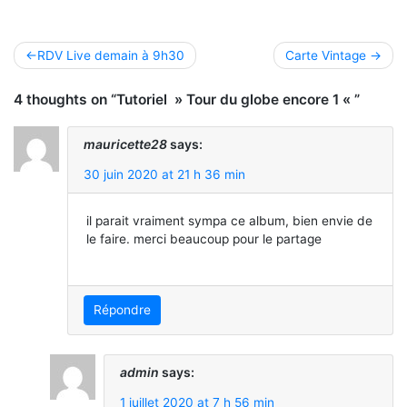
Navigation
RDV Live demain à 9h30
Carte Vintage
de
4 thoughts on “Tutoriel » Tour du globe encore 1 « ”
l’article
mauricette28
says:
30 juin 2020 at 21 h 36 min
il parait vraiment sympa ce album, bien envie de
le faire. merci beaucoup pour le partage
Répondre
admin
says:
1 juillet 2020 at 7 h 56 min