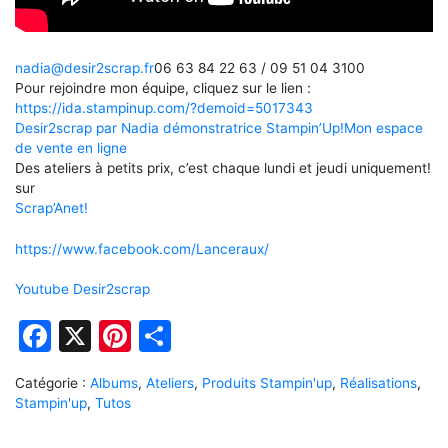
nadia@desir2scrap.fr
06 63 84 22 63 / 09 51 04 3100
Pour rejoindre mon équipe, cliquez sur le lien :
https://ida.stampinup.com/?demoid=5017343
Desir2scrap par Nadia démonstratrice Stampin’Up!
Mon espace
de vente en ligne
Des ateliers à petits prix, c’est chaque lundi et jeudi uniquement!
sur
Scrap’Anet!
https://www.facebook.com/Lanceraux/
Youtube Desir2scrap
Facebook
X
Pinterest
Partager
Catégorie :
Albums
,
Ateliers
,
Produits Stampin'up
,
Réalisations
,
Stampin'up
,
Tutos