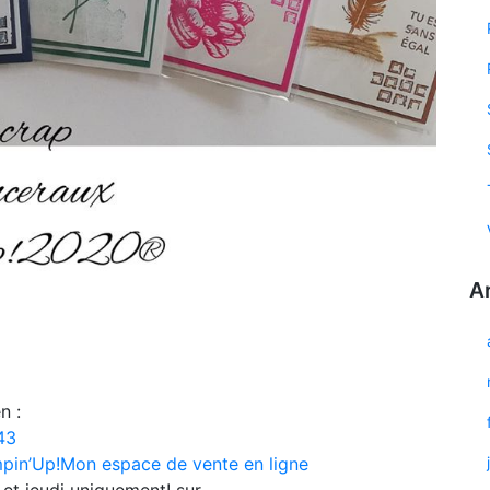
A
n :
43
pin’Up!
Mon espace de vente en ligne
i et jeudi uniquement! sur