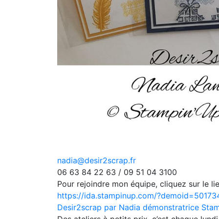
nadia@desir2scrap.fr
06 63 84 22 63 / 09 51 04 3100
Pour rejoindre mon équipe, cliquez sur le lie
https://ida.stampinup.com/?demoid=50173
Desir2scrap par Nadia démonstratrice Stam
Des ateliers à petits prix, c’est chaque lund