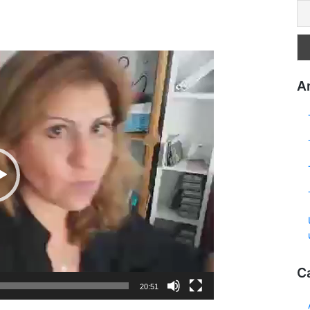
Ar
C
20:51