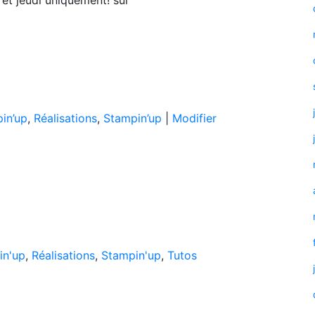
« Live
in’up
,
Réalisations
,
Stampin’up
|
Modifier
mini
album »
in'up
,
Réalisations
,
Stampin'up
,
Tutos