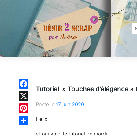
Skip
to
content
Tutoriel » Touches d’élégance » 
Facebook
Posté le
17 juin 2020
X
Pinterest
Hello
Partager
et oui voici le tutoriel de mardi