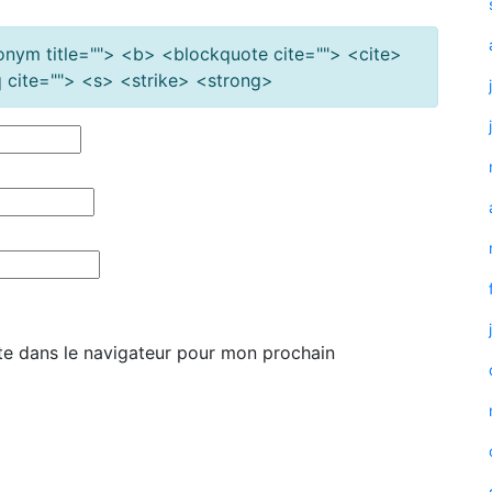
cronym title=""> <b> <blockquote cite=""> <cite>
cite=""> <s> <strike> <strong>
te dans le navigateur pour mon prochain