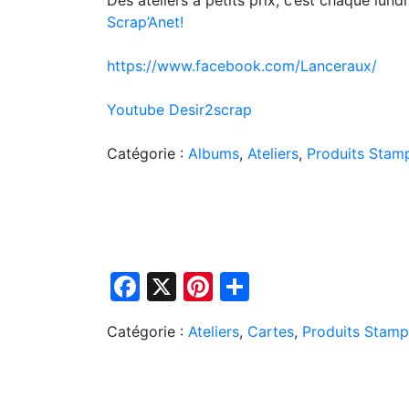
Scrap’Anet!
https://www.facebook.com/Lanceraux/
Youtube Desir2scrap
Catégorie :
Albums
,
Ateliers
,
Produits Stamp
Navigation
Facebook
X
Pinterest
Partager
de
l’article
Catégorie :
Ateliers
,
Cartes
,
Produits Stamp