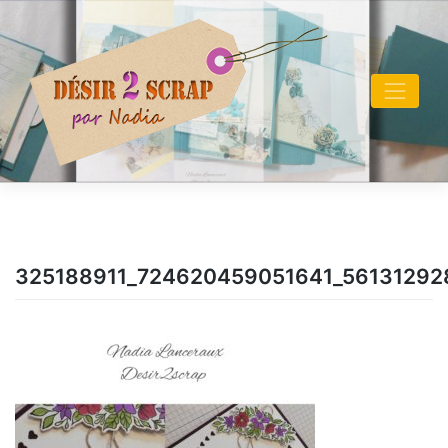
Skip
to
content
325188911_724620459051641_56131292