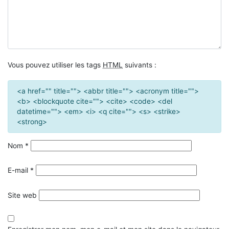
Vous pouvez utiliser les tags
HTML
suivants :
<a href="" title=""> <abbr title=""> <acronym title="">
<b> <blockquote cite=""> <cite> <code> <del
datetime=""> <em> <i> <q cite=""> <s> <strike>
<strong>
Nom
*
E-mail
*
Site web