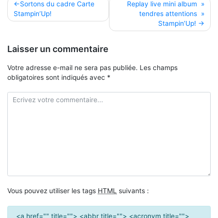
Navigation
Sortons du cadre Carte
Replay live mini album »
Stampin’Up!
tendres attentions »
de
Stampin’Up!
l’article
Laisser un commentaire
Votre adresse e-mail ne sera pas publiée.
Les champs
obligatoires sont indiqués avec
*
Vous pouvez utiliser les tags
HTML
suivants :
<a href="" title=""> <abbr title=""> <acronym title="">