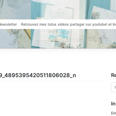
Newsletter
Retrouvez mes tutos vidéos partager sur youtube! et l
59_4895395420511806028_n
R
In
Em