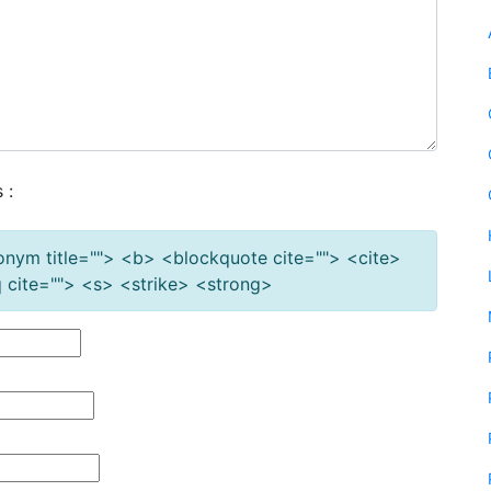
 :
cronym title=""> <b> <blockquote cite=""> <cite>
cite=""> <s> <strike> <strong>