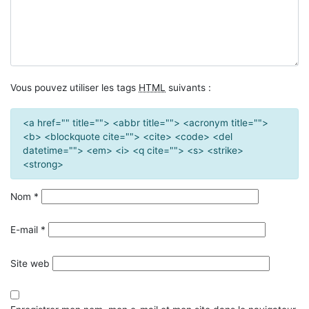
Vous pouvez utiliser les tags
HTML
suivants :
<a href="" title=""> <abbr title=""> <acronym title="">
<b> <blockquote cite=""> <cite> <code> <del
datetime=""> <em> <i> <q cite=""> <s> <strike>
<strong>
Nom
*
E-mail
*
Site web