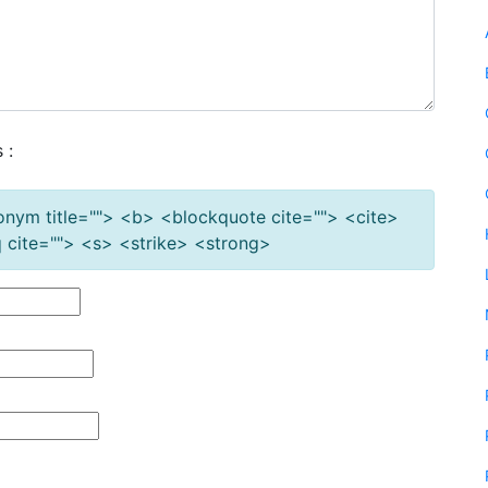
 :
cronym title=""> <b> <blockquote cite=""> <cite>
cite=""> <s> <strike> <strong>