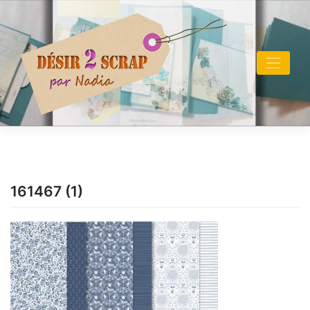
Skip
to
content
161467 (1)