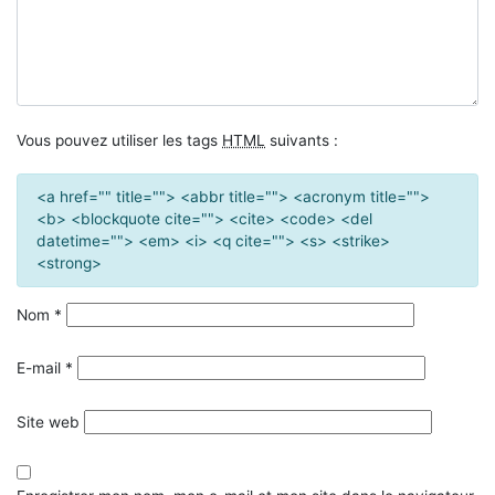
Vous pouvez utiliser les tags
HTML
suivants :
<a href="" title=""> <abbr title=""> <acronym title="">
<b> <blockquote cite=""> <cite> <code> <del
datetime=""> <em> <i> <q cite=""> <s> <strike>
<strong>
Nom
*
E-mail
*
Site web