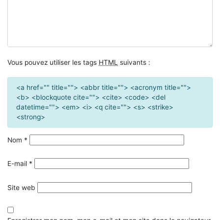
Vous pouvez utiliser les tags
HTML
suivants :
<a href="" title=""> <abbr title=""> <acronym title="">
<b> <blockquote cite=""> <cite> <code> <del
datetime=""> <em> <i> <q cite=""> <s> <strike>
<strong>
Nom
*
E-mail
*
Site web