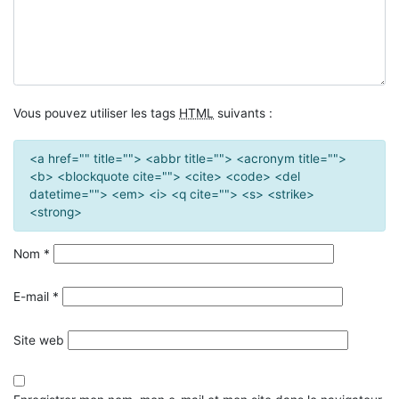
Vous pouvez utiliser les tags
HTML
suivants :
<a href="" title=""> <abbr title=""> <acronym title="">
<b> <blockquote cite=""> <cite> <code> <del
datetime=""> <em> <i> <q cite=""> <s> <strike>
<strong>
Nom
*
E-mail
*
Site web