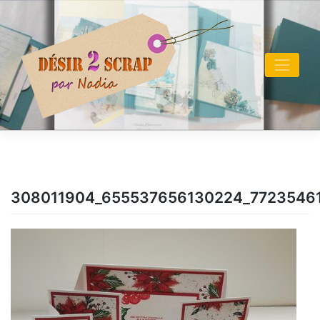
Skip
to
content
308011904_655537656130224_7723546