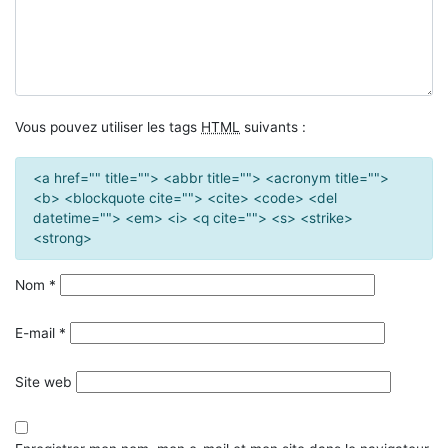
Vous pouvez utiliser les tags
HTML
suivants :
<a href="" title=""> <abbr title=""> <acronym title="">
<b> <blockquote cite=""> <cite> <code> <del
datetime=""> <em> <i> <q cite=""> <s> <strike>
<strong>
Nom
*
E-mail
*
Site web