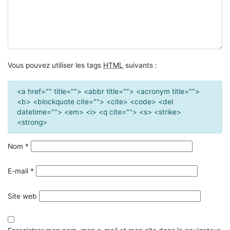
Vous pouvez utiliser les tags
HTML
suivants :
<a href="" title=""> <abbr title=""> <acronym title="">
<b> <blockquote cite=""> <cite> <code> <del
datetime=""> <em> <i> <q cite=""> <s> <strike>
<strong>
Nom
*
E-mail
*
Site web