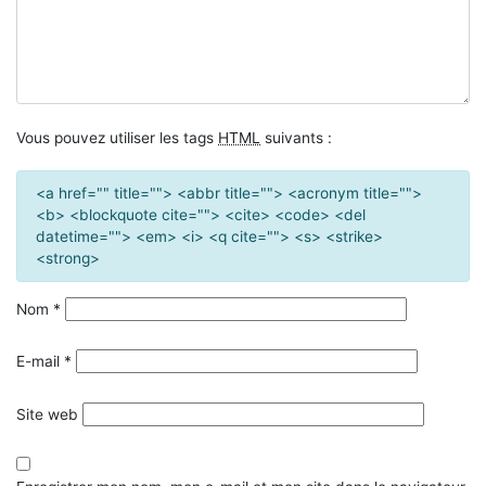
Vous pouvez utiliser les tags
HTML
suivants :
<a href="" title=""> <abbr title=""> <acronym title="">
<b> <blockquote cite=""> <cite> <code> <del
datetime=""> <em> <i> <q cite=""> <s> <strike>
<strong>
Nom
*
E-mail
*
Site web