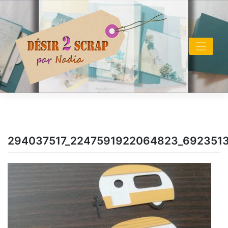
Skip
to
content
294037517_2247591922064823_692351