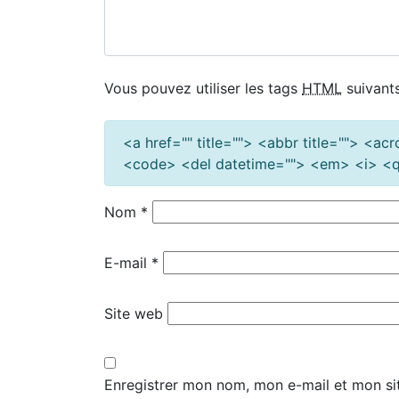
Vous pouvez utiliser les tags
HTML
suivants
<a href="" title=""> <abbr title=""> <a
<code> <del datetime=""> <em> <i> <q 
Nom
*
E-mail
*
Site web
Enregistrer mon nom, mon e-mail et mon si