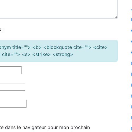
 :
cronym title=""> <b> <blockquote cite=""> <cite>
cite=""> <s> <strike> <strong>
te dans le navigateur pour mon prochain