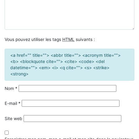
Vous pouvez utiliser les tags
HTML
suivants :
<a href="" title=""> <abbr title=""> <acronym title="">
<b> <blockquote cite=""> <cite> <code> <del
datetime=""> <em> <i> <q cite=""> <s> <strike>
<strong>
Nom
*
E-mail
*
Site web