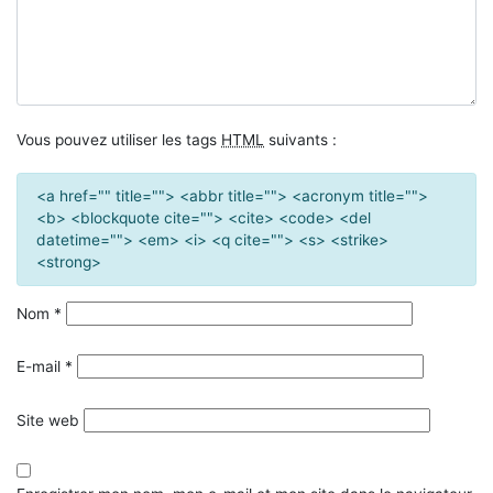
Vous pouvez utiliser les tags
HTML
suivants :
<a href="" title=""> <abbr title=""> <acronym title="">
<b> <blockquote cite=""> <cite> <code> <del
datetime=""> <em> <i> <q cite=""> <s> <strike>
<strong>
Nom
*
E-mail
*
Site web