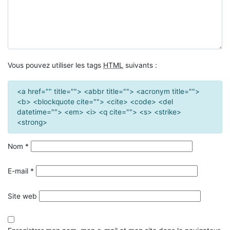
Vous pouvez utiliser les tags
HTML
suivants :
<a href="" title=""> <abbr title=""> <acronym title="">
<b> <blockquote cite=""> <cite> <code> <del
datetime=""> <em> <i> <q cite=""> <s> <strike>
<strong>
Nom
*
E-mail
*
Site web