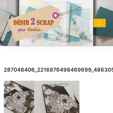
Skip
to
content
287048406_2216876498469699_48630