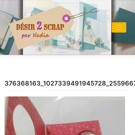
Skip
to
content
376368163_1027339491945728_255966