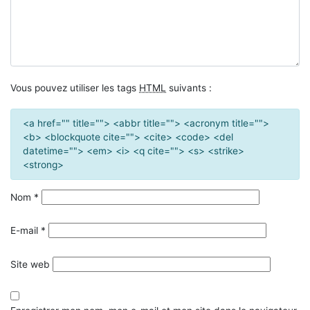
Vous pouvez utiliser les tags
HTML
suivants :
<a href="" title=""> <abbr title=""> <acronym title="">
<b> <blockquote cite=""> <cite> <code> <del
datetime=""> <em> <i> <q cite=""> <s> <strike>
<strong>
Nom
*
E-mail
*
Site web