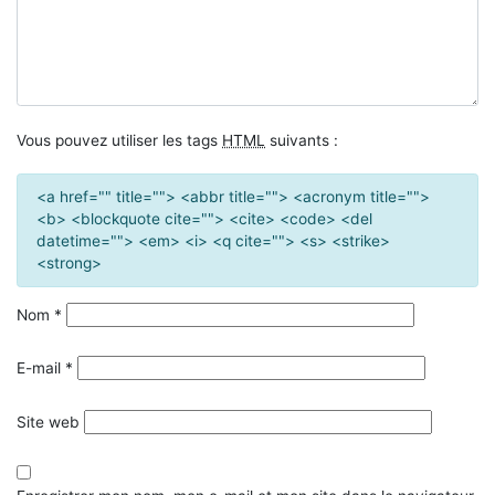
Vous pouvez utiliser les tags
HTML
suivants :
<a href="" title=""> <abbr title=""> <acronym title="">
<b> <blockquote cite=""> <cite> <code> <del
datetime=""> <em> <i> <q cite=""> <s> <strike>
<strong>
Nom
*
E-mail
*
Site web