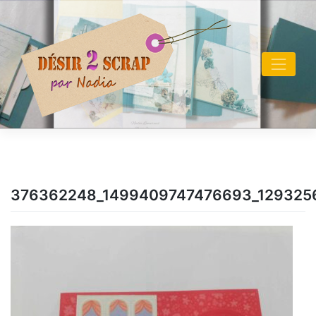
Skip
to
content
376362248_1499409747476693_129325