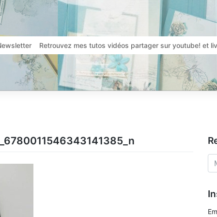
Newsletter
Retrouvez mes tutos vidéos partager sur youtube! et l
_6780011546343141385_n
R
In
Em