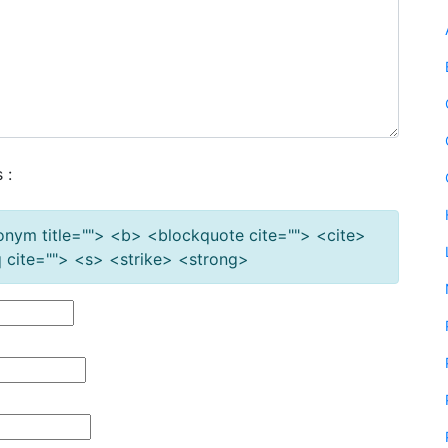
 :
cronym title=""> <b> <blockquote cite=""> <cite>
cite=""> <s> <strike> <strong>