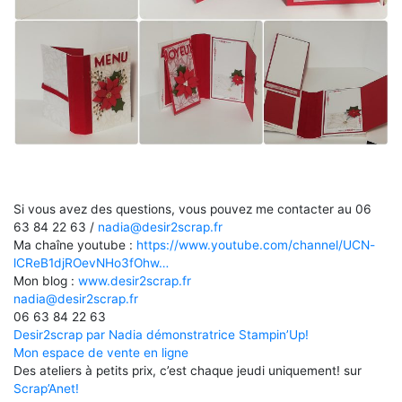
Si vous avez des questions, vous pouvez me contacter au 06
63 84 22 63 /
nadia@desir2scrap.fr
Ma chaîne youtube :
https://www.youtube.com/channel/UCN-
lCReB1djROevNHo3fOhw…
Mon blog :
www.desir2scrap.fr
nadia@desir2scrap.fr
06 63 84 22 63
Desir2scrap par Nadia démonstratrice Stampin’Up!
Mon espace de vente en ligne
Des ateliers à petits prix, c’est chaque jeudi uniquement! sur
Scrap’Anet!