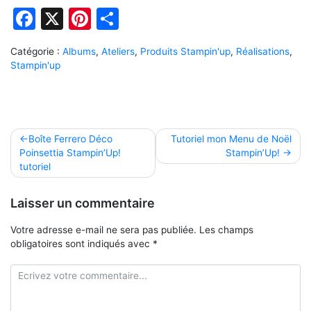
Facebook
X
Pinterest
Partager
Catégorie :
Albums
,
Ateliers
,
Produits Stampin'up
,
Réalisations
,
Stampin'up
Navigation
Boîte Ferrero Déco
Tutoriel mon Menu de Noël
Poinsettia Stampin’Up!
Stampin’Up!
de
tutoriel
l’article
Laisser un commentaire
Votre adresse e-mail ne sera pas publiée.
Les champs
obligatoires sont indiqués avec
*