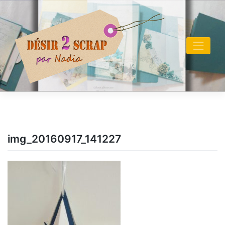
Skip
to
content
img_20160917_141227