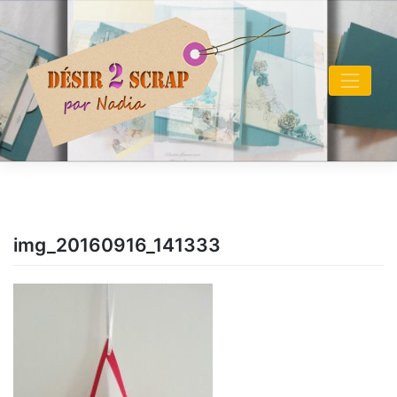
Skip
to
content
img_20160916_141333