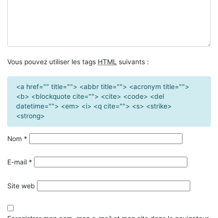
Vous pouvez utiliser les tags
HTML
suivants :
<a href="" title=""> <abbr title=""> <acronym title="">
<b> <blockquote cite=""> <cite> <code> <del
datetime=""> <em> <i> <q cite=""> <s> <strike>
<strong>
Nom
*
E-mail
*
Site web