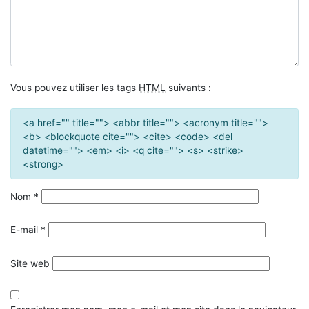
Vous pouvez utiliser les tags
HTML
suivants :
<a href="" title=""> <abbr title=""> <acronym title="">
<b> <blockquote cite=""> <cite> <code> <del
datetime=""> <em> <i> <q cite=""> <s> <strike>
<strong>
Nom
*
E-mail
*
Site web