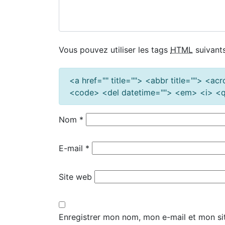
Vous pouvez utiliser les tags
HTML
suivants
<a href="" title=""> <abbr title=""> <a
<code> <del datetime=""> <em> <i> <q 
Nom
*
E-mail
*
Site web
Enregistrer mon nom, mon e-mail et mon si