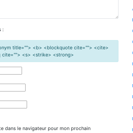
 :
cronym title=""> <b> <blockquote cite=""> <cite>
cite=""> <s> <strike> <strong>
te dans le navigateur pour mon prochain