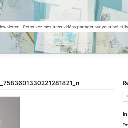
Newsletter
Retrouvez mes tutos vidéos partager sur youtube! et l
_7583601330221281821_n
R
In
Em