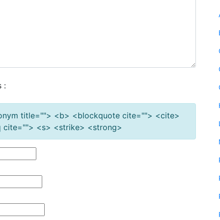
 :
cronym title=""> <b> <blockquote cite=""> <cite>
cite=""> <s> <strike> <strong>