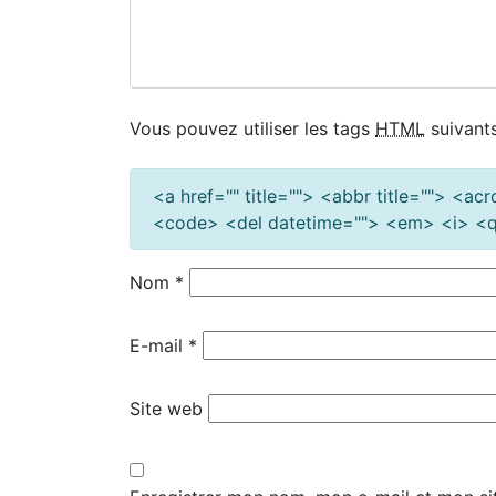
Vous pouvez utiliser les tags
HTML
suivants
<a href="" title=""> <abbr title=""> <a
<code> <del datetime=""> <em> <i> <q 
Nom
*
E-mail
*
Site web