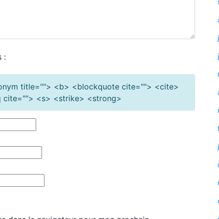
 :
cronym title=""> <b> <blockquote cite=""> <cite>
cite=""> <s> <strike> <strong>