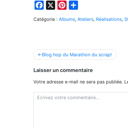
Facebook
X
Pinterest
Partager
Catégorie :
Albums
,
Ateliers
,
Réalisations
,
S
Navigation
Blog hop du Marathon du scrap!
de
l’article
Laisser un commentaire
Votre adresse e-mail ne sera pas publiée.
L