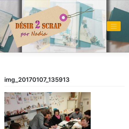
Skip
to
content
img_20170107_135913