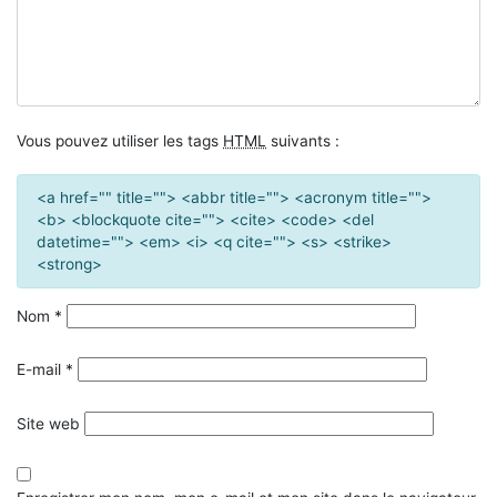
Vous pouvez utiliser les tags
HTML
suivants :
<a href="" title=""> <abbr title=""> <acronym title="">
<b> <blockquote cite=""> <cite> <code> <del
datetime=""> <em> <i> <q cite=""> <s> <strike>
<strong>
Nom
*
E-mail
*
Site web