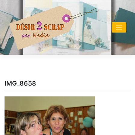
Skip
to
content
IMG_8658