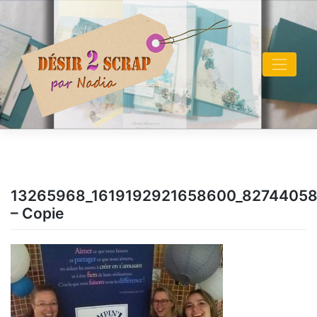
Skip
to
content
13265968_1619192921658600_8274405
– Copie