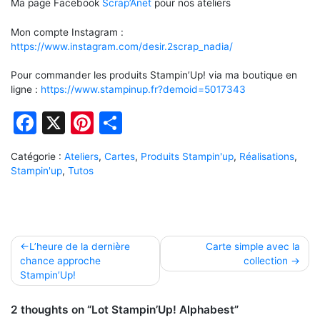
Ma page Facebook
Scrap’Anet
pour nos ateliers
Mon compte Instagram :
https://www.instagram.com/desir.2scrap_nadia/
Pour commander les produits Stampin’Up! via ma boutique en
ligne :
https://www.stampinup.fr?demoid=5017343
Facebook
X
Pinterest
Partager
Catégorie :
Ateliers
,
Cartes
,
Produits Stampin'up
,
Réalisations
,
Stampin'up
,
Tutos
Navigation
L’heure de la dernière
Carte simple avec la
chance approche
collection
de
Stampin’Up!
l’article
2 thoughts on “Lot Stampin’Up! Alphabest”