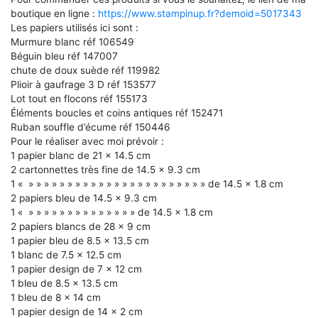
boutique en ligne :
https://www.stampinup.fr?demoid=5017343
Les papiers utilisés ici sont :
Murmure blanc réf 106549
Béguin bleu réf 147007
chute de doux suède réf 119982
Plioir à gaufrage 3 D réf 153577
Lot tout en flocons réf 155173
Éléments boucles et coins antiques réf 152471
Ruban souffle d’écume réf 150446
Pour le réaliser avec moi prévoir :
1 papier blanc de 21 x 14.5 cm
2 cartonnettes très fine de 14.5 x 9.3 cm
1 « » » » » » » » » » » » » » » » » » » » » » » » de 14.5 x 1.8 cm
2 papiers bleu de 14.5 x 9.3 cm
1 « » » » » » » » » » » » » » » de 14.5 x 1.8 cm
2 papiers blancs de 28 x 9 cm
1 papier bleu de 8.5 x 13.5 cm
1 blanc de 7.5 x 12.5 cm
1 papier design de 7 x 12 cm
1 bleu de 8.5 x 13.5 cm
1 bleu de 8 x 14 cm
1 papier design de 14 x 2 cm