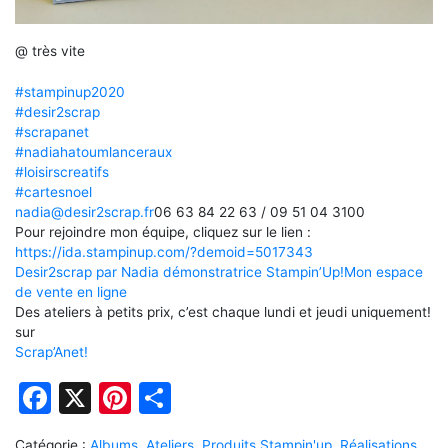
@ très vite
#stampinup2020
#desir2scrap
#scrapanet
#nadiahatoumlanceraux
#loisirscreatifs
#cartesnoel
nadia@desir2scrap.fr
06 63 84 22 63 / 09 51 04 3100
Pour rejoindre mon équipe, cliquez sur le lien :
https://ida.stampinup.com/?demoid=5017343
Desir2scrap par Nadia démonstratrice Stampin’Up!
Mon espace
de vente en ligne
Des ateliers à petits prix, c’est chaque lundi et jeudi uniquement!
sur
Scrap’Anet!
Facebook
X
Pinterest
Partager
Catégorie :
Albums
,
Ateliers
,
Produits Stampin'up
,
Réalisations
,