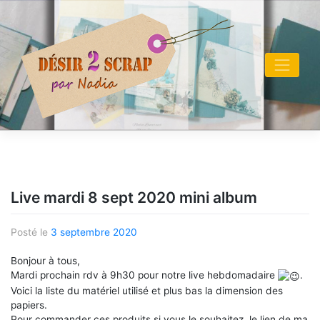
Skip
to
content
Live mardi 8 sept 2020 mini album
Posté le
3 septembre 2020
Bonjour à tous,
Mardi prochain rdv à 9h30 pour notre live hebdomadaire
.
Voici la liste du matériel utilisé et plus bas la dimension des
papiers.
Pour commander ces produits si vous le souhaitez, le lien de ma