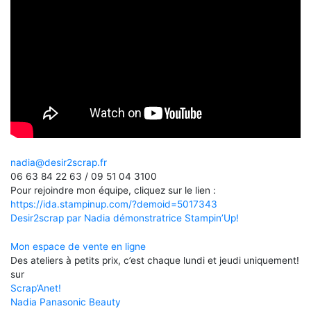
nadia@desir2scrap.fr
06 63 84 22 63 / 09 51 04 3100
Pour rejoindre mon équipe, cliquez sur le lien :
https://ida.stampinup.com/?demoid=5017343
Desir2scrap par Nadia démonstratrice Stampin’Up!
Mon espace de vente en ligne
Des ateliers à petits prix, c’est chaque lundi et jeudi uniquement!
sur
Scrap’Anet!
Nadia Panasonic Beauty