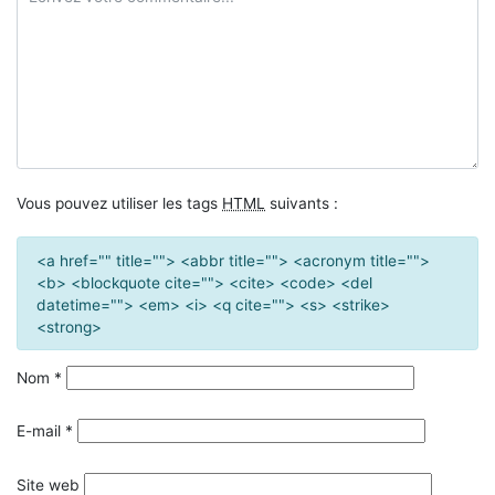
Vous pouvez utiliser les tags
HTML
suivants :
<a href="" title=""> <abbr title=""> <acronym title="">
<b> <blockquote cite=""> <cite> <code> <del
datetime=""> <em> <i> <q cite=""> <s> <strike>
<strong>
Nom
*
E-mail
*
Site web