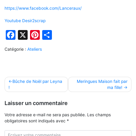
https://www.facebook.com/Lanceraux/
Youtube Desir2scrap
Facebook
X
Pinterest
Partager
Catégorie :
Ateliers
Navigation
Bûche de Noël par Leyna
Meringues Maison fait par
!
ma fille!
de
l’article
Laisser un commentaire
Votre adresse e-mail ne sera pas publiée.
Les champs
obligatoires sont indiqués avec
*