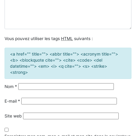
Vous pouvez utiliser les tags
HTML
suivants :
<a href="" title=""> <abbr title=""> <acronym title="">
<b> <blockquote cite=""> <cite> <code> <del
datetime=""> <em> <i> <q cite=""> <s> <strike>
<strong>
Nom
*
E-mail
*
Site web