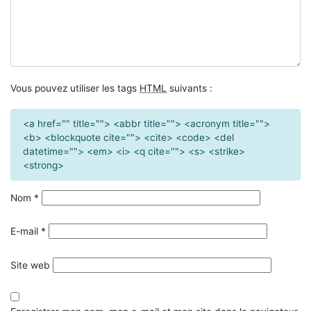
Vous pouvez utiliser les tags
HTML
suivants :
<a href="" title=""> <abbr title=""> <acronym title="">
<b> <blockquote cite=""> <cite> <code> <del
datetime=""> <em> <i> <q cite=""> <s> <strike>
<strong>
Nom
*
E-mail
*
Site web