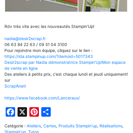
Rdv très vite avec les nouveautés Stampin’Up!
nadia@desir2scrap.fr
06 63 84 22 63 / 09 51 04 3100
Pour rejoindre mon équipe, cliquez sur le lien :
https://ida.stampinup.com/?demoid=5017343
Desir2scrap par Nadia démonstratrice Stampin’Up!
Mon espace
de vente en ligne
Des ateliers à petits prix, c’est chaque lundi et jeudi uniquement!
sur
Scrap’Anet!
https://www.facebook.com/Lanceraux/
Facebook
X
Pinterest
Partager
Catégorie :
Ateliers
,
Cartes
,
Produits Stampin'up
,
Réalisations
,
Stampin'up
,
Tutos