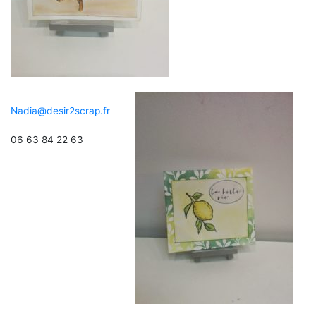
Nadia@desir2scrap.fr
06 63 84 22 63