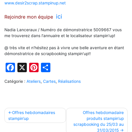
www.desir2scrap.stampinup.net
ici
Rejoindre mon équipe
Nadia Lanceraux / Numéro de démonstratrice 5009667 vous
me trouverez dans l'annuaire et le localisateur stampin'up!
@ très vite et n'hésitez pas à vivre une belle aventure en étant
démonstratrice de scrapbooking stampin'up!!
Facebook
X
Pinterest
Partager
Catégorie :
Ateliers
,
Cartes
,
Réalisations
Navigation
Offres hebdomadaires
Offres hebdomadaire
stampin’up
produits stampin’up
de
scrapbooking du 25/03 au
l’article
31/03/2015