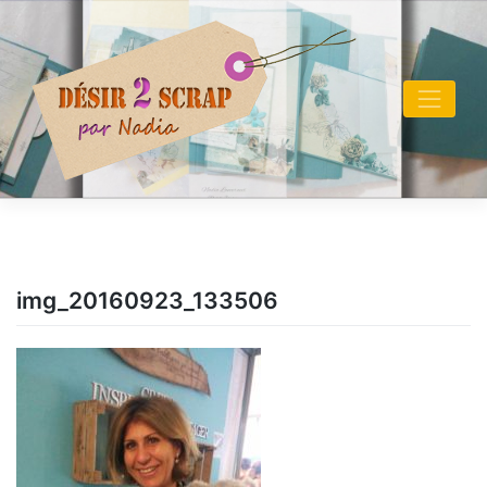
Skip
to
content
img_20160923_133506