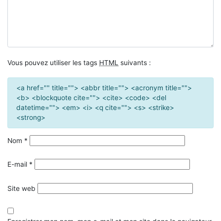
Vous pouvez utiliser les tags
HTML
suivants :
<a href="" title=""> <abbr title=""> <acronym title="">
<b> <blockquote cite=""> <cite> <code> <del
datetime=""> <em> <i> <q cite=""> <s> <strike>
<strong>
Nom
*
E-mail
*
Site web