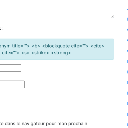
 :
cronym title=""> <b> <blockquote cite=""> <cite>
cite=""> <s> <strike> <strong>
te dans le navigateur pour mon prochain