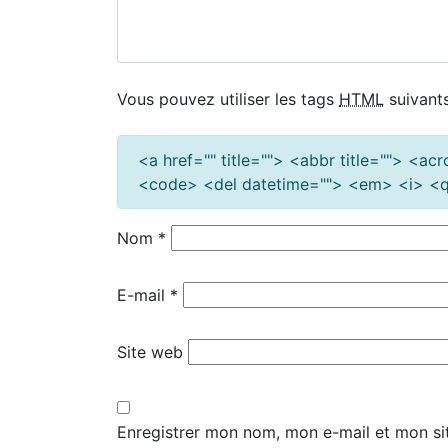
Vous pouvez utiliser les tags
HTML
suivants
<a href="" title=""> <abbr title=""> <a
<code> <del datetime=""> <em> <i> <q 
Nom
*
E-mail
*
Site web
Enregistrer mon nom, mon e-mail et mon si