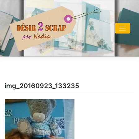
Skip
to
content
img_20160923_133235