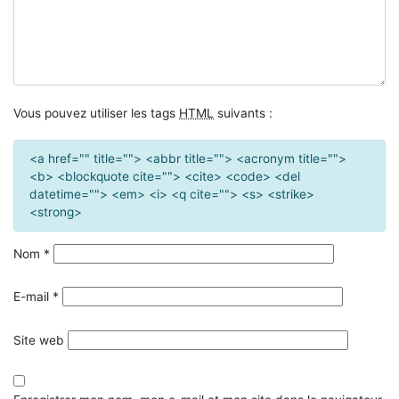
Vous pouvez utiliser les tags
HTML
suivants :
<a href="" title=""> <abbr title=""> <acronym title="">
<b> <blockquote cite=""> <cite> <code> <del
datetime=""> <em> <i> <q cite=""> <s> <strike>
<strong>
Nom
*
E-mail
*
Site web